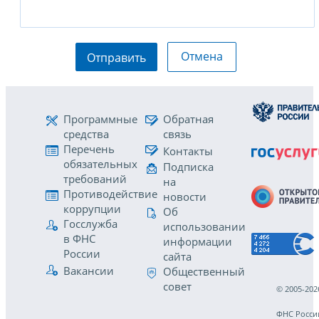
Отмена
Отправить
Программные
Обратная
средства
связь
Перечень
Контакты
обязательных
Подписка
требований
на
Противодействие
новости
коррупции
Об
Госслужба
использовании
в ФНС
информации
России
сайта
Вакансии
Общественный
совет
© 2005-202
ФНС Росси