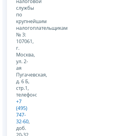
налоговой
службы
по
крупнейшим
налогоплательщикам
№ 3:
107061,
г.
Москва,
ул. 2-
ая
Пугачевская,
д. 6 Б,
стр.1,
телефон:
+7
(495)
747-
32-60
,
доб.
20-32,