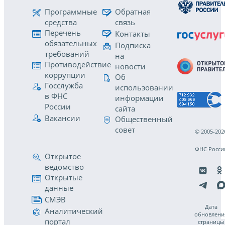
Программные
Обратная
средства
связь
Перечень
Контакты
обязательных
Подписка
требований
на
Противодействие
новости
коррупции
Об
Госслужба
использовании
в ФНС
информации
России
сайта
Вакансии
Общественный
совет
© 2005-202
ФНС Росси
Открытое
ведомство
Открытые
данные
СМЭВ
Дата
Аналитический
обновлени
портал
страницы