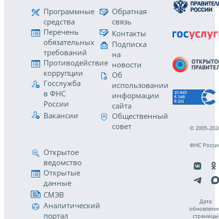
Программные
Обратная
средства
связь
Перечень
Контакты
обязательных
Подписка
требований
на
Противодействие
новости
коррупции
Об
Госслужба
использовании
в ФНС
информации
России
сайта
Вакансии
Общественный
совет
© 2005-202
ФНС Росси
Открытое
ведомство
Открытые
данные
СМЭВ
Дата
Аналитический
обновлени
портал
страницы