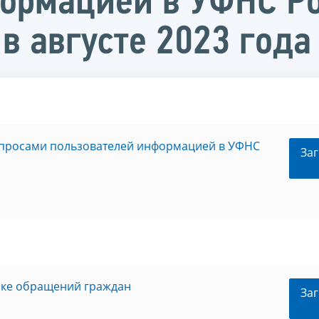
ормацией в УФНС Ро
в августе 2023 года
апросами пользователей информацией в УФНС
Заг
ике обращений граждан
Заг