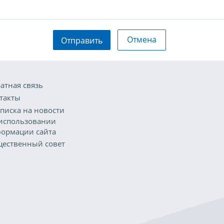
Отмена
Отправить
атная связь
такты
писка на новости
использовании
ормации сайта
ественный совет