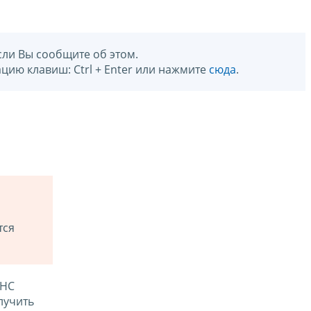
сли Вы сообщите об этом.
цию клавиш: Ctrl + Enter или нажмите
сюда
.
тся
ФНС
лучить