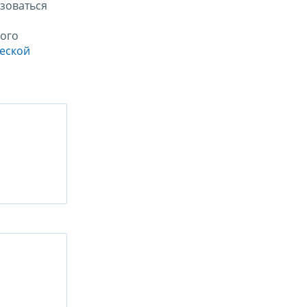
зоваться
ого
ческой