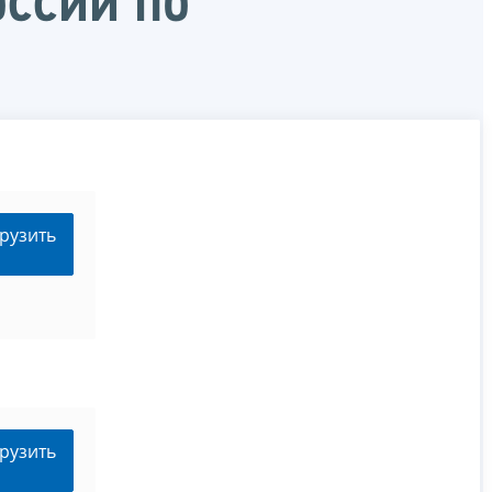
ссии по
рузить
рузить