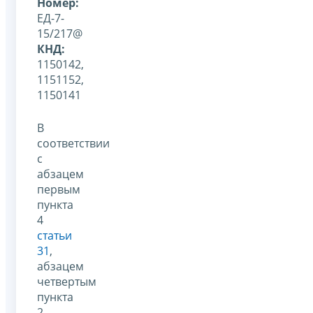
Номер:
ЕД-7-
15/217@
КНД:
1150142,
1151152,
1150141
В
соответствии
с
абзацем
первым
пункта
4
статьи
31
,
абзацем
четвертым
пункта
2