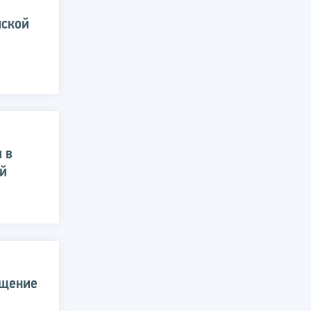
йской
 в
ей
ещение