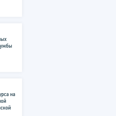
ных
лужбы
урса на
ной
йской