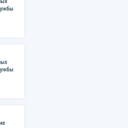
ных
лужбы
ных
лужбы
ие