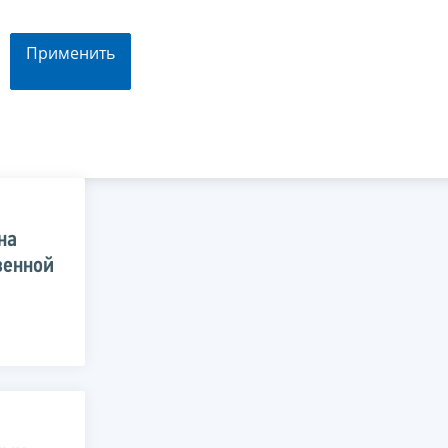
Применить
на
венной