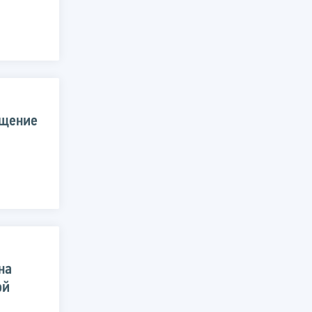
ещение
на
ой