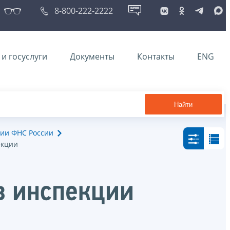
8-800-222-2222
и госуслуги
Документы
Контакты
ENG
Найти
ии ФНС России
екции
в инспекции