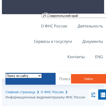
О ФНС России
Деятельность
Сервисы и госуслуги
Документы
Контакты
ENG
Найти
Главная страница
О ФНС России
Информационные видеоматериалы ФНС России