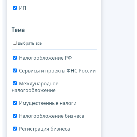
ИП
Тема
Выбрать все
Налогообложение РФ
Сервисы и проекты ФНС России
Международное
налогообложение
Имущественные налоги
Налогообложение бизнеса
Регистрация бизнеса