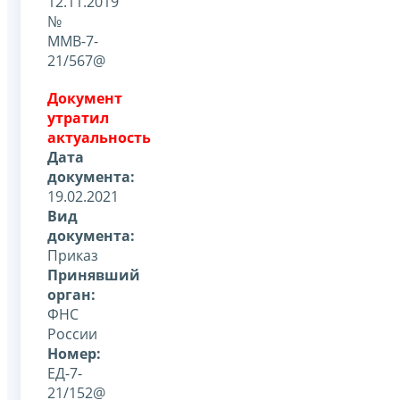
12.11.2019
№
ММВ-7-
21/567@
Документ
утратил
актуальность
Дата
документа:
19.02.2021
Вид
документа:
Приказ
Принявший
орган:
ФНС
России
Номер:
ЕД-7-
21/152@