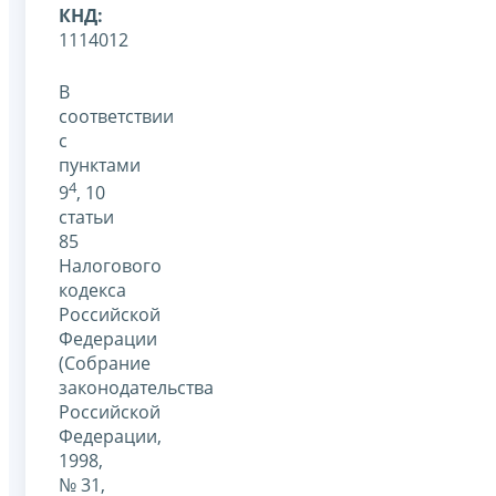
КНД:
1114012
В
соответствии
с
пунктами
4
9
, 10
статьи
85
Налогового
кодекса
Российской
Федерации
(Собрание
законодательства
Российской
Федерации,
1998,
№ 31,