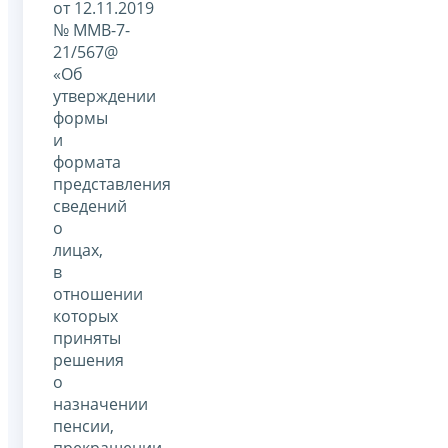
от 12.11.2019
№ ММВ-7-
21/567@
«Об
утверждении
формы
и
формата
представления
сведений
о
лицах,
в
отношении
которых
приняты
решения
о
назначении
пенсии,
прекращении