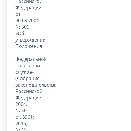
Российской
Федерации
от
30.09.2004
№ 506
«Об
утверждении
Положения
о
Федеральной
налоговой
службе»
(Собрание
законодательства
Российской
Федерации,
2004,
№ 40,
ст. 3961;
2015,
№ 15,