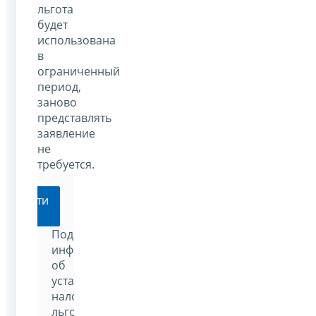
льгота
будет
использована
в
ограниченный
период,
заново
представлять
заявление
не
требуется.
Перейти
Подробную
информацию
об
установленных
налоговых
льготах