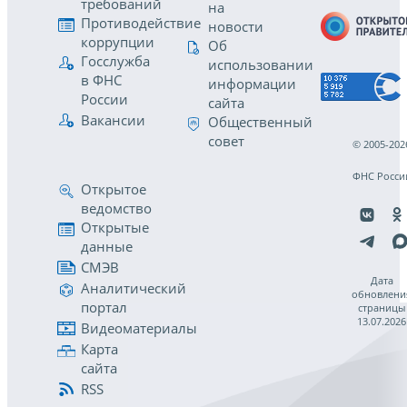
требований
на
Противодействие
новости
коррупции
Об
Госслужба
использовании
в ФНС
информации
России
сайта
Вакансии
Общественный
совет
© 2005-202
ФНС Росси
Открытое
ведомство
Открытые
данные
СМЭВ
Дата
Аналитический
обновлени
портал
страницы
13.07.2026
Видеоматериалы
Карта
сайта
RSS