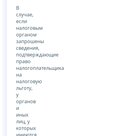
В
случае,
если
налоговым
органом
запрошены
сведения,
подтверждающие
право
налогоплательщика
на
налоговую
льготу,
у
органов
и
иных
лиц, у
которых
имеются