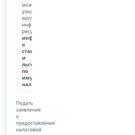
можно
узнать,
воспользовавшись
информационным
ресурсом:
«Справочная
информация
о
ставках
и
льготах
по
имущественным
налогам»
Подать
заявление
о
предоставлении
налоговой