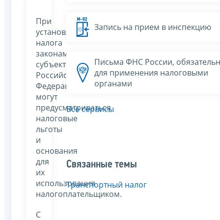
При
Запись на прием в инспекцию
установлении
налога
законами
Письма ФНС России, обязатель
субъектов
для применения налоговыми
Российской
органами
Федерации
могут
предусматриваться
Все сервисы
налоговые
льготы
и
основания
для
Связанные темы
их
использования
Транспортный налог
налогоплательщиком.
С