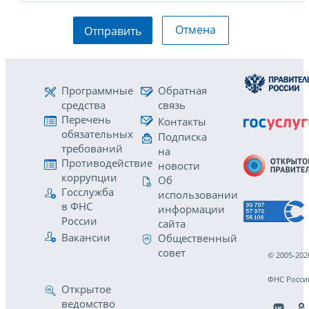
Отмена
Отправить
Программные
Обратная
средства
связь
Перечень
Контакты
обязательных
Подписка
требований
на
Противодействие
новости
коррупции
Об
Госслужба
использовании
в ФНС
информации
России
сайта
Вакансии
Общественный
совет
© 2005-202
ФНС Росси
Открытое
ведомство