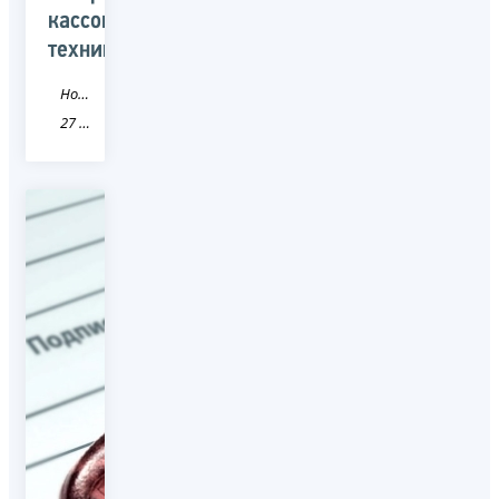
кассовую
технику
Новость
27 Хабаровский край