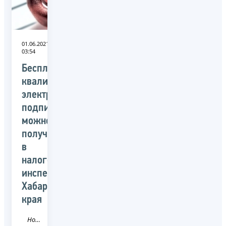
01.06.2021
03:54
Бесплатную
квалифицированную
электронную
подпись
можно
получить
в
налоговых
инспекциях
Хабаровского
края
Новость