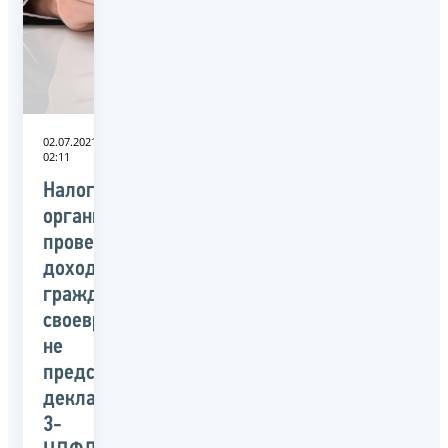
02.07.2021
02:11
Налоговые
органы
проверят
доходы
граждан,
своевременно
не
представивших
декларации
3-