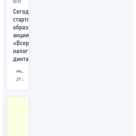
02:31
Сегодня
стартовала
образовательная
акция
«Всероссийский
налоговый
диктант»
Новость
27 Хабаровский край