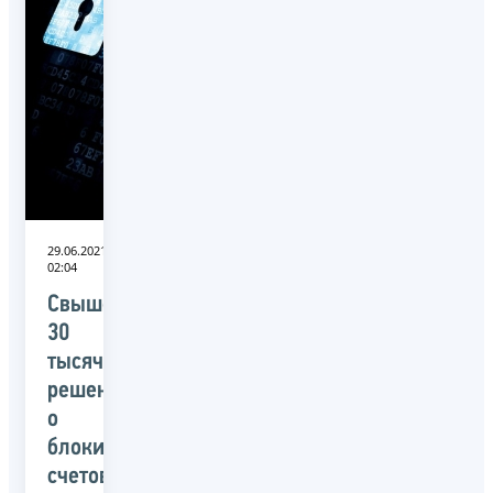
29.06.2021
02:04
Свыше
30
тысяч
решений
о
блокировке
счетов