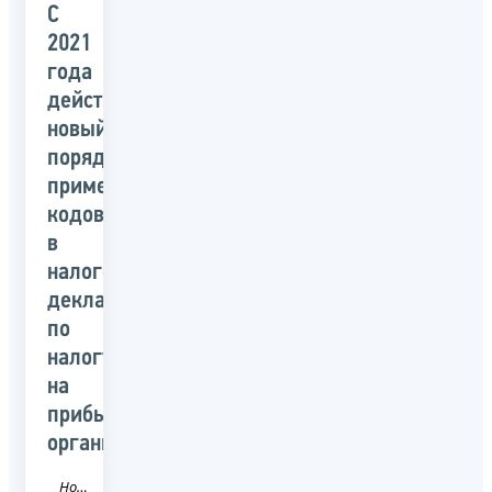
С
2021
года
действует
новый
порядок
применения
кодов
в
налоговой
декларации
по
налогу
на
прибыль
организаций
Новость