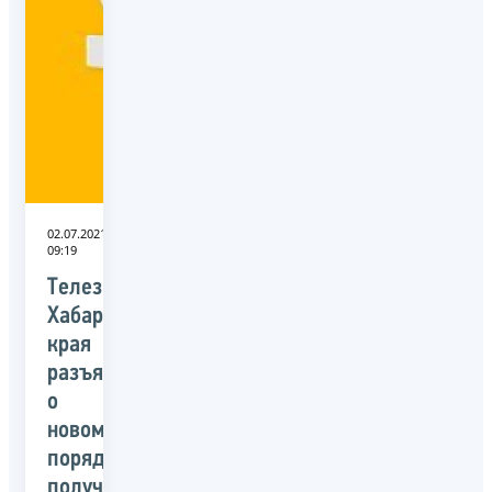
02.07.2021
09:19
Телезрителям
Хабаровского
края
разъяснили
о
новом
порядке
получения