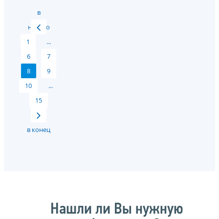
в
начало
1
...
6
7
8
9
10
...
15
в конец
Нашли ли Вы нужную