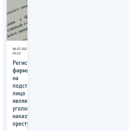
06.07.2021
03:23
Регистрация
фирмы
на
подставное
лицо
является
уголовно
наказуемым
преступлением