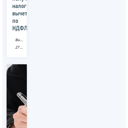
налоговых
вычетов
по
НДФЛ
Видео
27 Хабаровский край