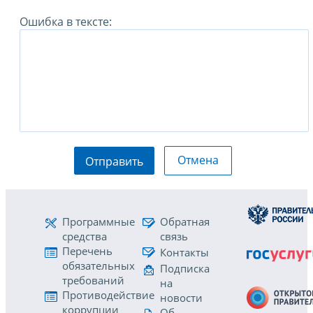
Ошибка в тексте:
Отмена
Отправить
Программные
Обратная
средства
связь
Перечень
Контакты
обязательных
Подписка
требований
на
Противодействие
новости
коррупции
Об