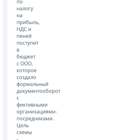
по
налогу
на
прибыль,
НДС и
пеней
поступит
в
бюджет
с ООО,
которое
создало
формальный
документооборот
с
фиктивными
организациями-
посредниками.
Цель
схемы
-