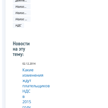
Деятельность ФНС
Налоговое законодательство
Налоговый кодекс
Налог на добавленную стоимость
НДС
Новости
на эту
тему:
02.12.2014
Какие
изменения
ждут
плательщиков
НДС
в
2015
году,