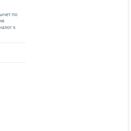
ычет по
ия
налог к