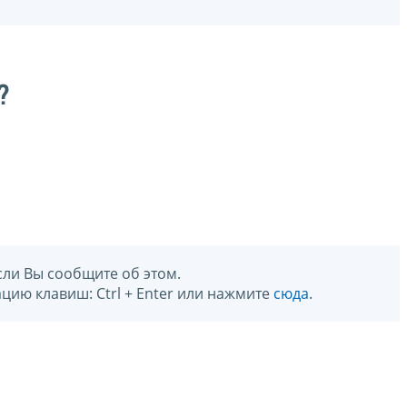
?
сли Вы сообщите об этом.
цию клавиш: Ctrl + Enter или нажмите
сюда
.