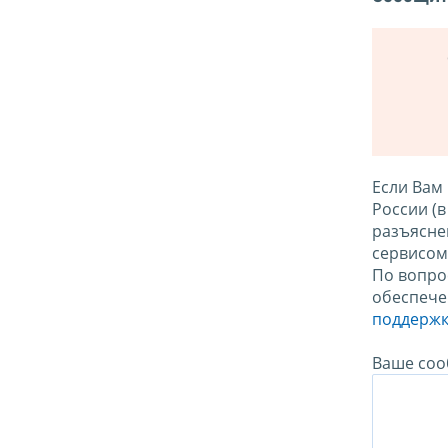
Если Вам
России (
разъясне
сервисо
По вопро
обеспече
поддержк
Ваше соо