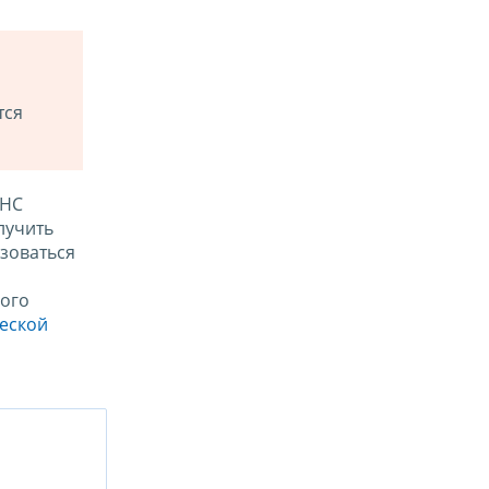
тся
ФНС
лучить
зоваться
ого
ческой