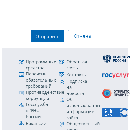
Отмена
Отправить
Программные
Обратная
средства
связь
Перечень
Контакты
обязательных
Подписка
требований
на
Противодействие
новости
коррупции
Об
Госслужба
использовании
в ФНС
информации
России
сайта
Вакансии
Общественный
совет