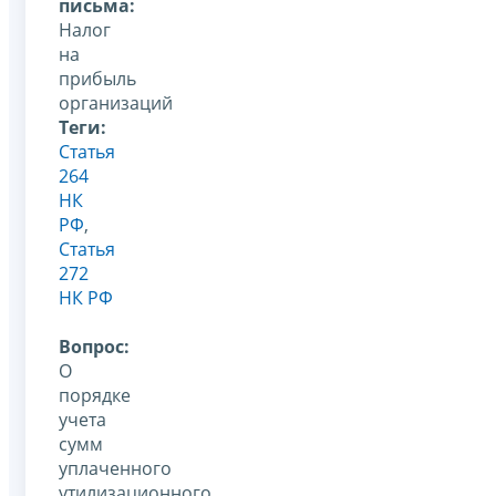
письма:
Налог
на
прибыль
организаций
Теги:
Статья
264
НК
РФ
,
Статья
272
НК РФ
Вопрос:
О
порядке
учета
сумм
уплаченного
утилизационного