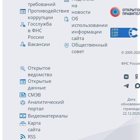
требований
на
Противодействие
новости
коррупции
Об
Госслужба
использовании
в ФНС
информации
России
сайта
Вакансии
Общественный
совет
© 2005-202
ФНС Росси
Открытое
ведомство
Открытые
данные
СМЭВ
Дата
Аналитический
обновлени
портал
страницы
22.12.2025
Видеоматериалы
Карта
сайта
RSS