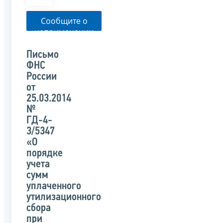
Сообщите о
неприменении
налоговым
органом
Письмо
указанного
ФНС
письма
России
от
25.03.2014
№
ГД-4-
3/5347
«О
порядке
учета
сумм
уплаченного
утилизационного
сбора
при