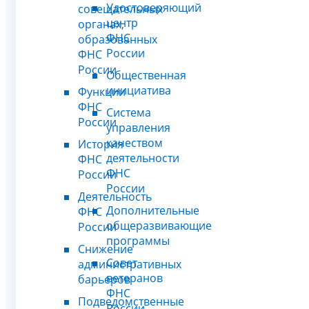
Удостоверяющий
совещательных
центр
органах,
ФНС
образованных
России
ФНС
России
Общественная
инициатива
Функции
ФНС
Система
России
управления
качеством
История
деятельности
ФНС
ФНС
России
России
Деятельность
Дополнительные
ФНС
общеразвивающие
России
программы
Снижение
Совет
административных
ветеранов
барьеров
ФНС
Подведомственные
России