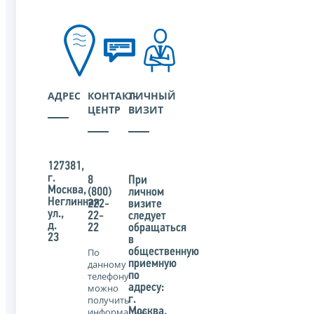
АДРЕС
КОНТАКТ-
ЛИЧНЫЙ
ЦЕНТР
ВИЗИТ
127381,
г.
8
При
Москва,
(800)
личном
Неглинная
222-
визите
ул.,
22-
следует
д.
22
обращаться
23
в
По
общественную
данному
приемную
телефону
по
можно
адресу:
получить
г.
информацию
Москва,