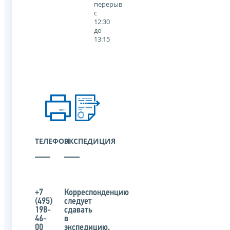
перерыв
с
12:30
до
13:15
ТЕЛЕФОН
ЭКСПЕДИЦИЯ
+7
Корреспонденцию
(495)
следует
198-
сдавать
46-
в
00
экспедицию.