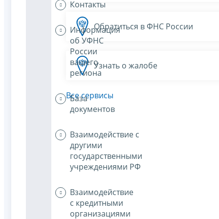
Контакты
Обратиться в ФНС России
Информация
об УФНС
России
вашего
Узнать о жалобе
региона
Все сервисы
База
документов
Взаимодействие с
другими
государственными
учреждениями РФ
Взаимодействие
с кредитными
организациями