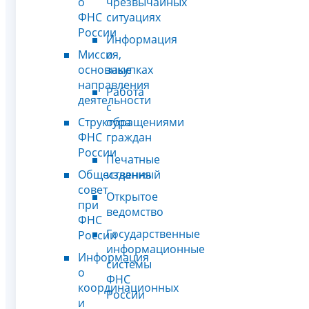
о
чрезвычайных
ФНС
ситуациях
России
Информация
Миссия,
о
основные
закупках
направления
Работа
деятельности
с
Структура
обращениями
ФНС
граждан
России
Печатные
Общественный
издания
совет
Открытое
при
ведомство
ФНС
Государственные
России
информационные
Информация
системы
о
ФНС
координационных
России
и