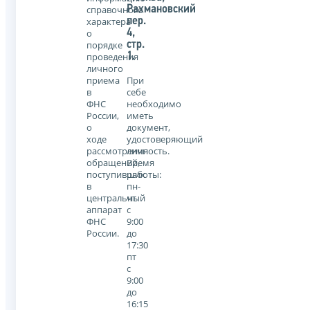
справочного
Рахмановский
характера
пер.
о
4,
порядке
стр.
проведения
1.
личного
приема
При
в
себе
ФНС
необходимо
России,
иметь
о
документ,
ходе
удостоверяющий
рассмотрения
личность.
обращений,
Время
поступивших
работы:
в
пн-
центральный
чт
аппарат
с
ФНС
9:00
России.
до
17:30
пт
с
9:00
до
16:15