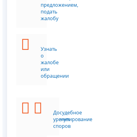
предложением,
подать
жалобу
Узнать
о
жалобе
или
обращении
Подать
Досудебное
возражения
урегулирование
на
споров
акт