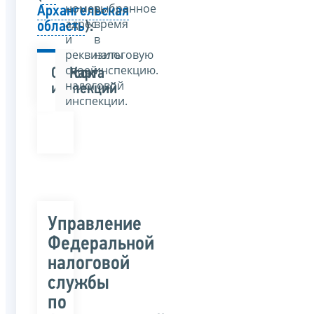
номер,
выбранное
Архангельская
адрес
время
область
):
и
в
реквизиты
налоговую
своей
инспекцию.
Список
Карта
налоговой
инспекций
инспекции.
Управление
Федеральной
налоговой
службы
по