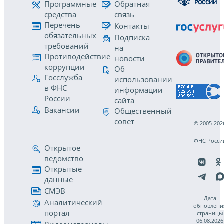
Программные
Обратная
средства
связь
Перечень
Контакты
обязательных
Подписка
требований
на
Противодействие
новости
коррупции
Об
Госслужба
использовании
в ФНС
информации
России
сайта
Вакансии
Общественный
совет
© 2005-202
ФНС Росси
Открытое
ведомство
Открытые
данные
СМЭВ
Дата
Аналитический
обновлени
портал
страницы
06.08.2026