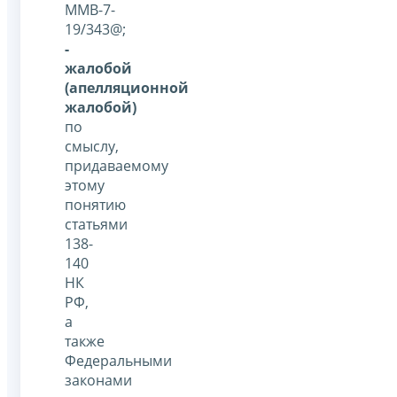
ММВ-7-
19/343@;
-
жалобой
(апелляционной
жалобой)
по
смыслу,
придаваемому
этому
понятию
статьями
138-
140
НК
РФ,
а
также
Федеральными
законами