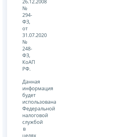
26.12.2008
№
294-
ФЗ,
от
31.07.2020
№
248-
ФЗ,
КоАП
РФ.
Данная
информация
будет
использована
Федеральной
налоговой
службой
в
целях