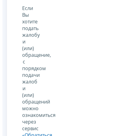
Если
Вы
хотите
подать
жалобу
и
(или)
обращение,
с
порядком
подачи
жалоб
и
(или)
обращений
можно
ознакомиться
через
сервис
«Обратиться