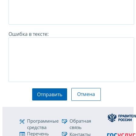
Ошибка в тексте:
Отмена
Отправить
Программные
Обратная
средства
связь
Перечень
Контакты