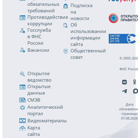
обязательных
Подписка
требований
на
Противодействие
новости
коррупции
Об
Госслужба
использовании
в ФНС
информации
России
сайта
Вакансии
Общественный
совет
© 2005-202
ФНС Росси
Открытое
ведомство
Открытые
данные
СМЭВ
Дата
Аналитический
обновлени
портал
страницы
07.08.2026
Видеоматериалы
Карта
сайта