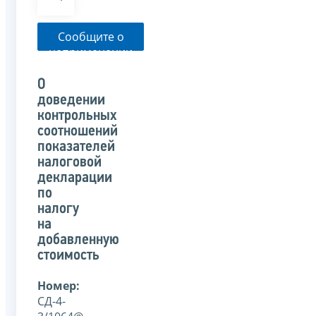
Сообщите о
неприменении
налоговым
органом
О
указанного
доведении
письма
контрольных
соотношений
показателей
налоговой
декларации
по
налогу
на
добавленную
стоимость
Номер:
СД-4-