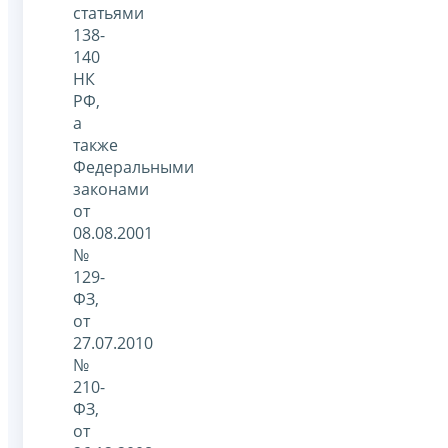
статьями
138-
140
НК
РФ,
а
также
Федеральными
законами
от
08.08.2001
№
129-
ФЗ,
от
27.07.2010
№
210-
ФЗ,
от