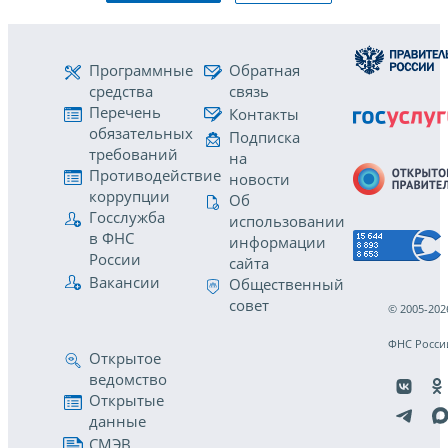
Программные
Обратная
средства
связь
Перечень
Контакты
обязательных
Подписка
требований
на
Противодействие
новости
коррупции
Об
Госслужба
использовании
в ФНС
информации
России
сайта
Вакансии
Общественный
совет
© 2005-202
ФНС Росси
Открытое
ведомство
Открытые
данные
СМЭВ