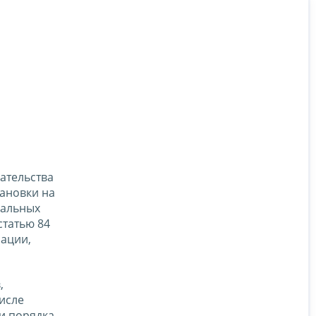
ательства
тановки на
пальных
статью 84
рации,
,
числе
и порядка