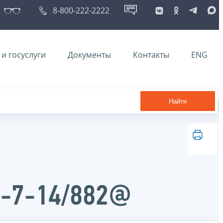
8-800-222-2222
и госуслуги
Документы
Контакты
ENG
Найти
Д-7-14/882@