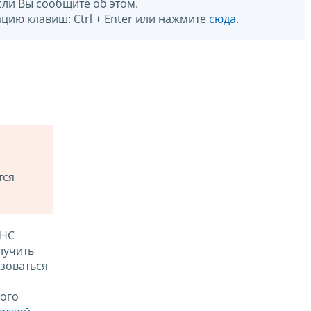
сли Вы сообщите об этом.
цию клавиш: Ctrl + Enter или нажмите
сюда
.
тся
ФНС
лучить
зоваться
ого