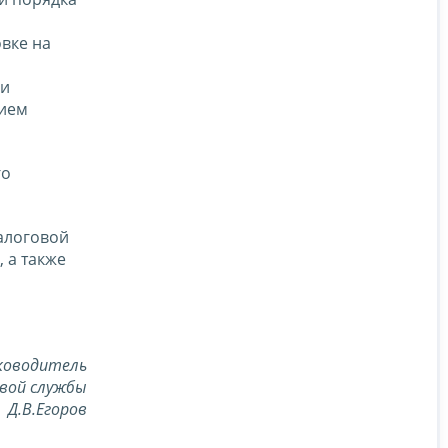
овке на
ии
нием
го
алоговой
 а также
ководитель
вой службы
Д.В.Егоров