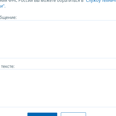
ния ФНС России Вы можете обратиться в
"Службу техни
и".
бщение:
тексте: