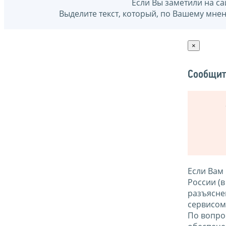
Если Вы заметили на са
Выделите текст, который, по Вашему мне
×
Сообщит
Если Вам
России (
разъясне
сервисо
По вопро