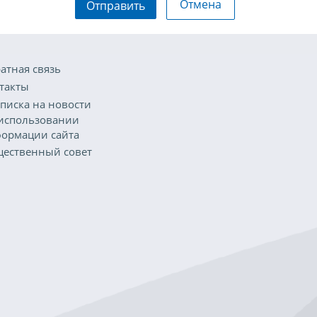
Отмена
Отправить
атная связь
такты
писка на новости
использовании
ормации сайта
ественный совет