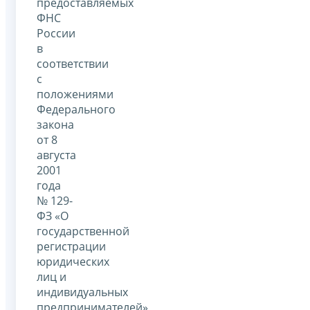
предоставляемых
ФНС
России
в
соответствии
с
положениями
Федерального
закона
от 8
августа
2001
года
№ 129-
ФЗ «О
государственной
регистрации
юридических
лиц и
индивидуальных
предпринимателей»