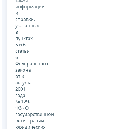
также
информации
и
справки,
указанных
в
пунктах
5 и 6
статьи
6
Федерального
закона
от 8
августа
2001
года
№ 129-
ФЗ «О
государственной
регистрации
юридических