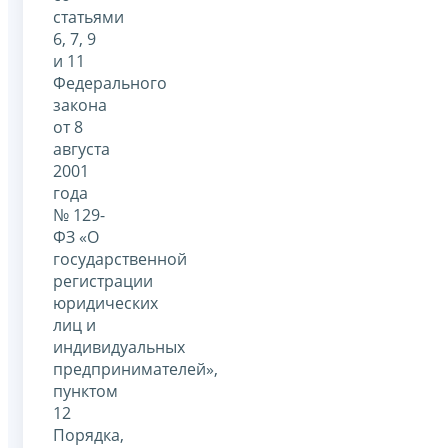
статьями
6, 7, 9
и 11
Федерального
закона
от 8
августа
2001
года
№ 129-
ФЗ «О
государственной
регистрации
юридических
лиц и
индивидуальных
предпринимателей»,
пунктом
12
Порядка,