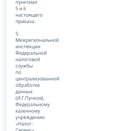
пунктами
5 и 6
настоящего
приказа.
5.
Межрегиональной
инспекции
Федеральной
налоговой
службы
по
централизованной
обработке
данных
(И.Г.Пучков),
Федеральному
казенному
учреждению
«Налог-
Сервис»