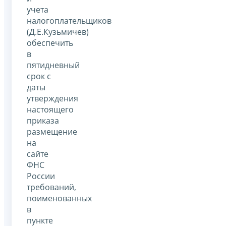
учета
налогоплательщиков
(Д.Е.Кузьмичев)
обеспечить
в
пятидневный
срок с
даты
утверждения
настоящего
приказа
размещение
на
сайте
ФНС
России
требований,
поименованных
в
пункте