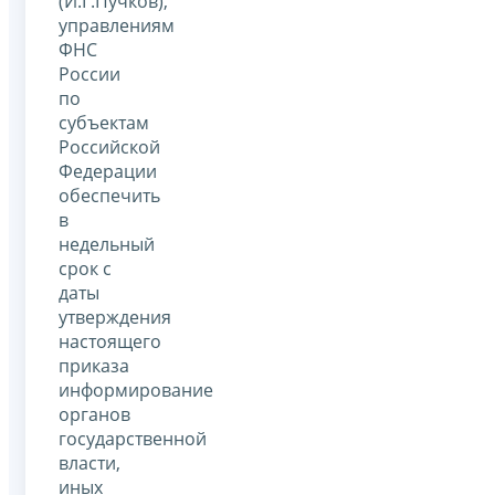
(И.Г.Пучков),
управлениям
ФНС
России
по
субъектам
Российской
Федерации
обеспечить
в
недельный
срок с
даты
утверждения
настоящего
приказа
информирование
органов
государственной
власти,
иных