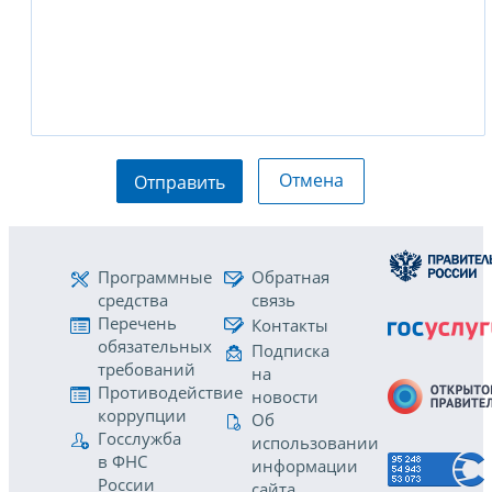
Отмена
Отправить
Программные
Обратная
средства
связь
Перечень
Контакты
обязательных
Подписка
требований
на
Противодействие
новости
коррупции
Об
Госслужба
использовании
в ФНС
информации
России
сайта