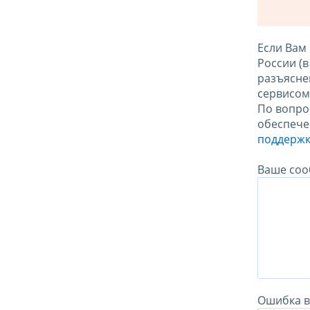
Если Вам
России (
разъясне
сервисо
По вопро
обеспече
поддержк
Ваше соо
Ошибка в 