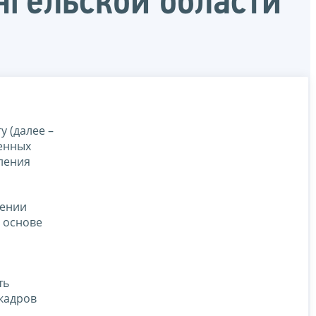
нгельской области
 (далее –
венных
ления
дении
а основе
ть
 кадров