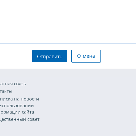
Отмена
Отправить
атная связь
такты
писка на новости
использовании
ормации сайта
ественный совет