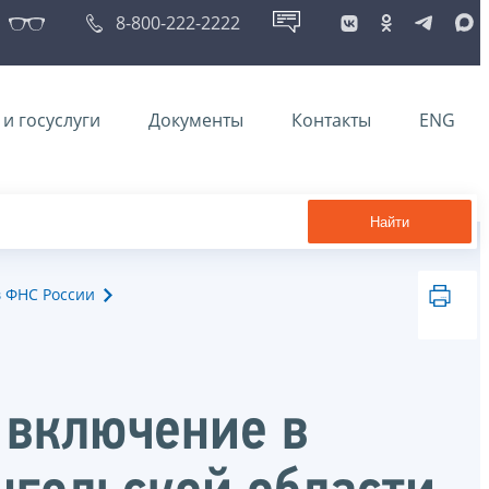
8-800-222-2222
и госуслуги
Документы
Контакты
ENG
Найти
в ФНС России
 включение в