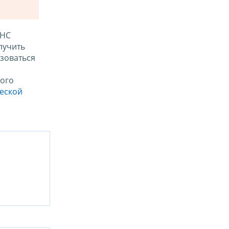
ФНС
лучить
зоваться
ого
ческой