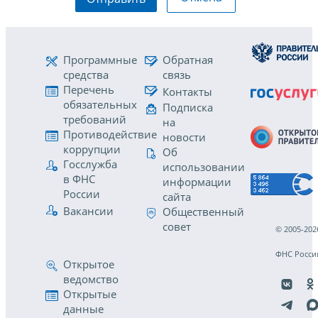
Программные
Обратная
средства
связь
Перечень
Контакты
обязательных
Подписка
требований
на
Противодействие
новости
коррупции
Об
Госслужба
использовании
в ФНС
информации
России
сайта
Вакансии
Общественный
совет
© 2005-202
ФНС Росси
Открытое
ведомство
Открытые
данные