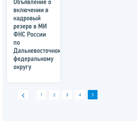
Объявление о
включении в
кадровый
резерв в МИ
ФНС России
по
Дальневосточному
федеральному
округу
1
2
3
4
5