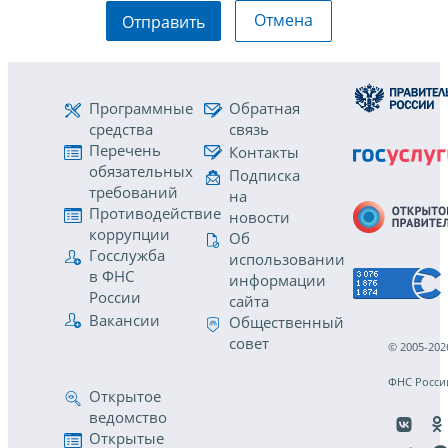
Отмена
Отправить
Программные
Обратная
средства
связь
Перечень
Контакты
обязательных
Подписка
требований
на
Противодействие
новости
коррупции
Об
Госслужба
использовании
в ФНС
информации
России
сайта
Вакансии
Общественный
совет
© 2005-202
ФНС Росси
Открытое
ведомство
Открытые