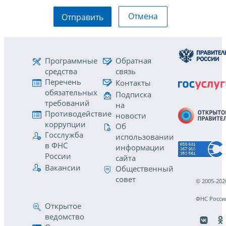
Отмена
Отправить
Программные
Обратная
средства
связь
Перечень
Контакты
обязательных
Подписка
требований
на
Противодействие
новости
коррупции
Об
Госслужба
использовании
в ФНС
информации
России
сайта
Вакансии
Общественный
совет
© 2005-202
ФНС Росси
Открытое
ведомство