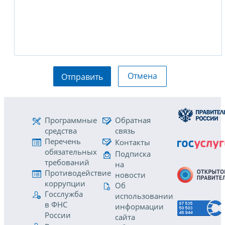
Отмена
Отправить
Программные
Обратная
средства
связь
Перечень
Контакты
обязательных
Подписка
требований
на
Противодействие
новости
коррупции
Об
Госслужба
использовании
в ФНС
информации
России
сайта