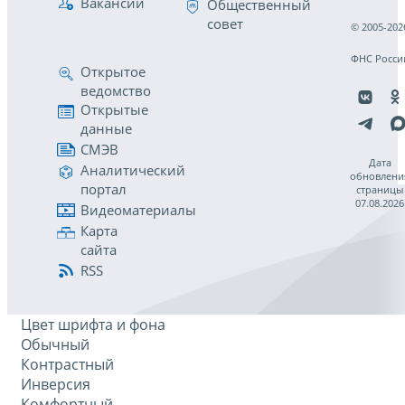
Вакансии
Общественный
совет
© 2005-202
ФНС Росси
Открытое
ведомство
Открытые
данные
СМЭВ
Дата
Аналитический
обновлени
портал
страницы
07.08.2026
Видеоматериалы
Карта
сайта
RSS
Цвет шрифта и фона
Обычный
Контрастный
Инверсия
Комфортный