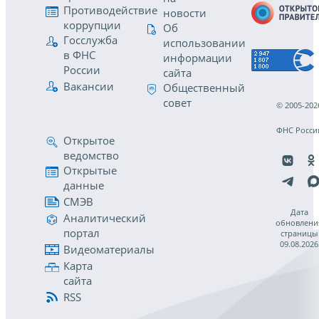
Противодействие
новости
коррупции
Об
Госслужба
использовании
в ФНС
информации
России
сайта
Вакансии
Общественный
совет
© 2005-202
ФНС Росси
Открытое
ведомство
Открытые
данные
СМЭВ
Дата
Аналитический
обновлени
портал
страницы
09.08.2026
Видеоматериалы
Карта
сайта
RSS