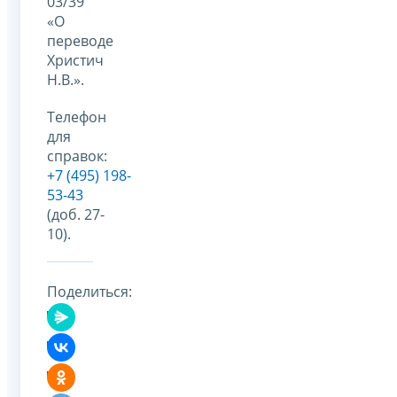
03/39
«О
переводе
Христич
Н.В.».
Телефон
для
справок:
+7 (495) 198-
53-43
(доб. 27-
10).
Поделиться: