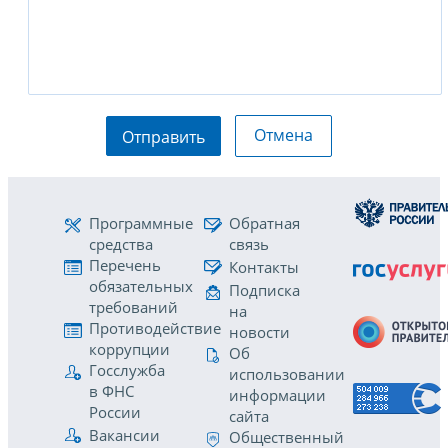
Отмена
Отправить
Программные
Обратная
средства
связь
Перечень
Контакты
обязательных
Подписка
требований
на
Противодействие
новости
коррупции
Об
Госслужба
использовании
в ФНС
информации
России
сайта
Вакансии
Общественный