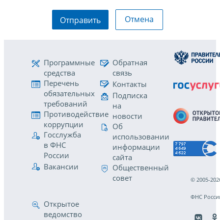
Отмена
Отправить
Программные
Обратная
средства
связь
Перечень
Контакты
обязательных
Подписка
требований
на
Противодействие
новости
коррупции
Об
Госслужба
использовании
в ФНС
информации
России
сайта
Вакансии
Общественный
совет
© 2005-202
ФНС Росси
Открытое
ведомство