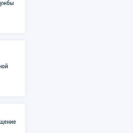
лужбы
ной
ещение