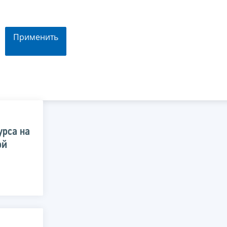
Применить
урса на
ой