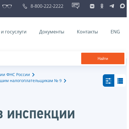
8-800-222-2222
и госуслуги
Документы
Контакты
ENG
Найти
ии ФНС России
йшим налогоплательщикам № 9
в инспекции