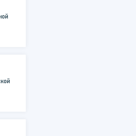
ной
ской