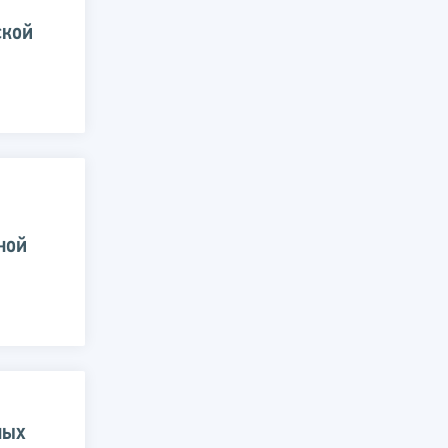
ской
ной
ных