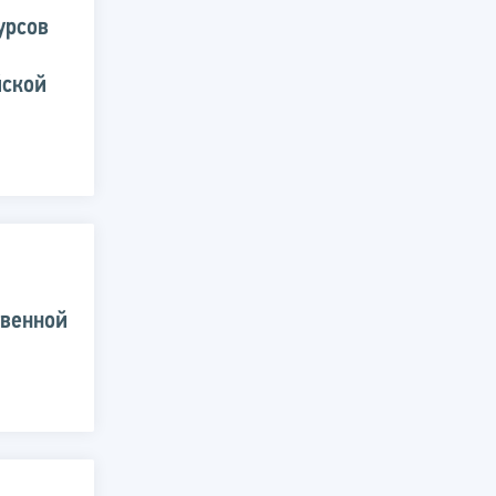
урсов
йской
твенной