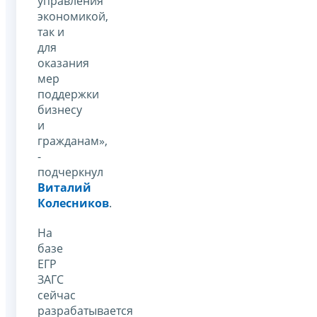
управления
экономикой,
так и
для
оказания
мер
поддержки
бизнесу
и
гражданам»,
-
подчеркнул
Виталий
Колесников
.
На
базе
ЕГР
ЗАГС
сейчас
разрабатывается