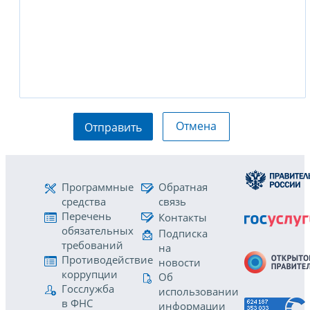
Отмена
Отправить
Программные
Обратная
средства
связь
Перечень
Контакты
обязательных
Подписка
требований
на
Противодействие
новости
коррупции
Об
Госслужба
использовании
в ФНС
информации