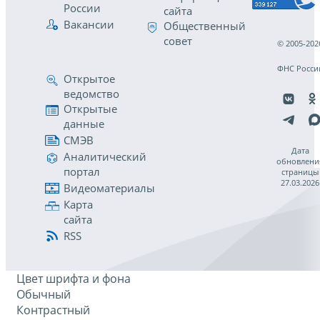
России
сайта
Вакансии
Общественный
совет
© 2005-202
ФНС Росси
Открытое
ведомство
Открытые
данные
СМЭВ
Дата
Аналитический
обновлени
портал
страницы
27.03.2026
Видеоматериалы
Карта
сайта
RSS
Цвет шрифта и фона
Обычный
Контрастный