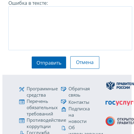
Ошибка в тексте:
Отмена
Отправить
Программные
Обратная
средства
связь
Перечень
Контакты
обязательных
Подписка
требований
на
Противодействие
новости
коррупции
Об
Госслужба
использовании