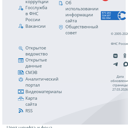
коррупции
Об
Госслужба
использовании
в ФНС
информации
России
сайта
Вакансии
Общественный
совет
© 2005-202
ФНС Росси
Открытое
ведомство
Открытые
данные
СМЭВ
Дата
Аналитический
обновлени
портал
страницы
27.03.2026
Видеоматериалы
Карта
сайта
RSS
Цвет шрифта и фона