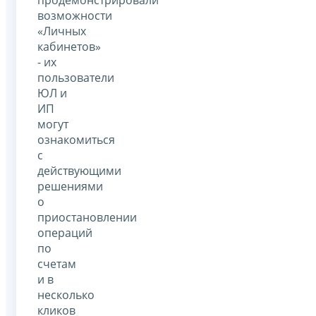
возможности
«Личных
кабинетов»
- их
пользователи
ЮЛ и
ИП
могут
ознакомиться
с
действующими
решениями
о
приостановлении
операций
по
счетам
и в
несколько
кликов