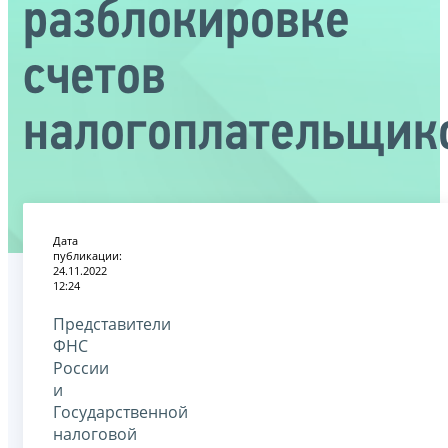
разблокировке
счетов
налогоплательщик
Дата
публикации:
24.11.2022
12:24
Представители
ФНС
России
и
Государственной
налоговой