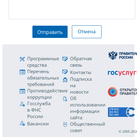
Отмена
Отправить
Программные
Обратная
средства
связь
Перечень
Контакты
обязательных
Подписка
требований
на
Противодействие
новости
коррупции
Об
Госслужба
использовании
в ФНС
информации
России
сайта
Вакансии
Общественный
совет
© 2005-202