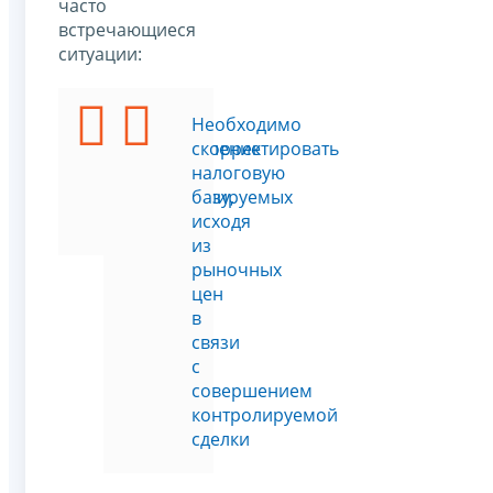
часто
встречающиеся
ситуации:
Подать
Необходимо
уведомление
скорректировать
о
налоговую
контролируемых
базу,
сделках
исходя
из
рыночных
цен
в
связи
с
совершением
контролируемой
сделки