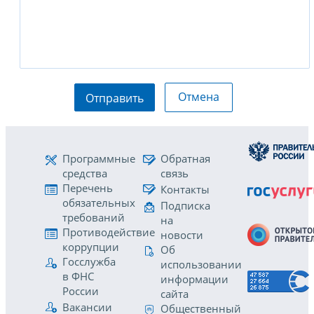
Отмена
Отправить
Программные
Обратная
средства
связь
Перечень
Контакты
обязательных
Подписка
требований
на
Противодействие
новости
коррупции
Об
Госслужба
использовании
в ФНС
информации
России
сайта
Вакансии
Общественный