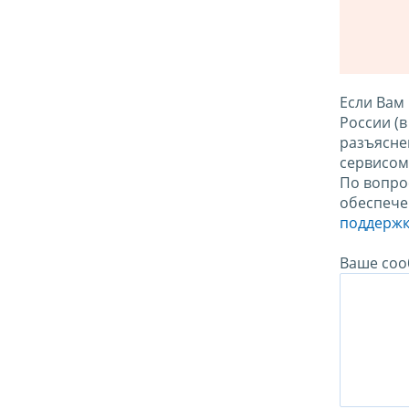
Если Вам
России (
разъясне
сервисо
По вопро
обеспече
поддержк
Ваше соо