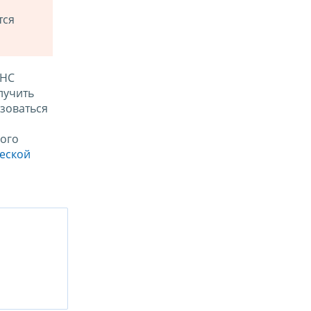
тся
ФНС
лучить
зоваться
ого
ческой