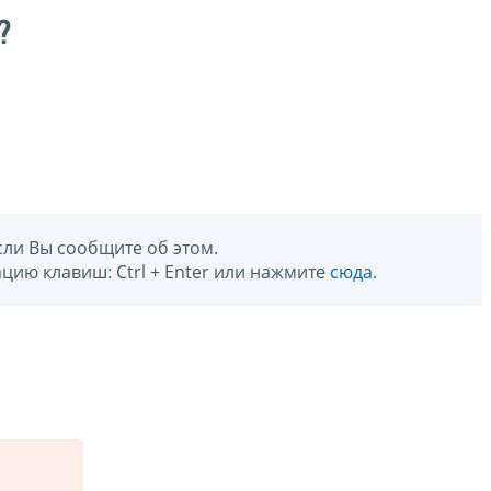
?
сли Вы сообщите об этом.
цию клавиш: Ctrl + Enter или нажмите
сюда
.