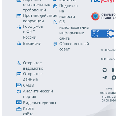
обязательных
Подписка
требований
на
Противодействие
новости
коррупции
Об
Госслужба
использовании
в ФНС
информации
России
сайта
Вакансии
Общественный
совет
© 2005-202
ФНС Росси
Открытое
ведомство
Открытые
данные
СМЭВ
Дата
Аналитический
обновлени
портал
страницы
09.08.2026
Видеоматериалы
Карта
сайта