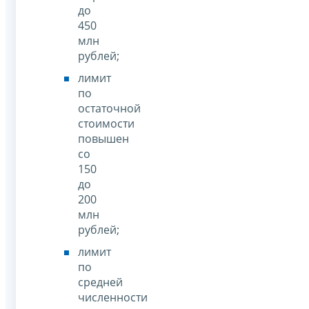
до
450
млн
рублей;
лимит
по
остаточной
стоимости
повышен
со
150
до
200
млн
рублей;
лимит
по
средней
численности