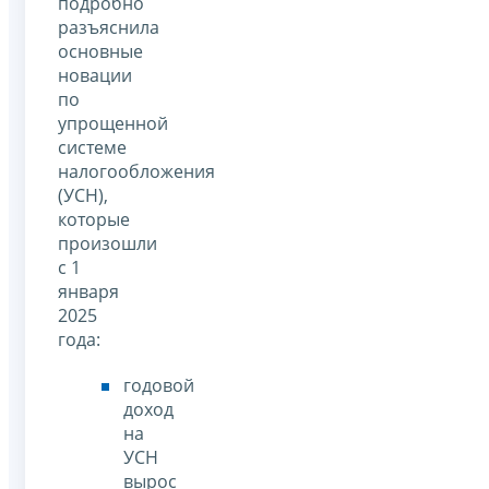
подробно
разъяснила
основные
новации
по
упрощенной
системе
налогообложения
(УСН),
которые
произошли
с 1
января
2025
года:
годовой
доход
на
УСН
вырос