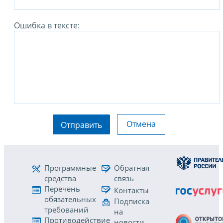
Ошибка в тексте:
Отмена
Отправить
Программные
Обратная
средства
связь
Перечень
Контакты
обязательных
Подписка
требований
на
Противодействие
новости