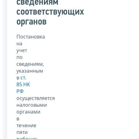
сведениям
соответствующих
органов
Постановка
на
учет
по
сведениям,
указанным
в
ст.
85 НК
РФ
осуществляется
налоговыми
органами
в
течение
пяти