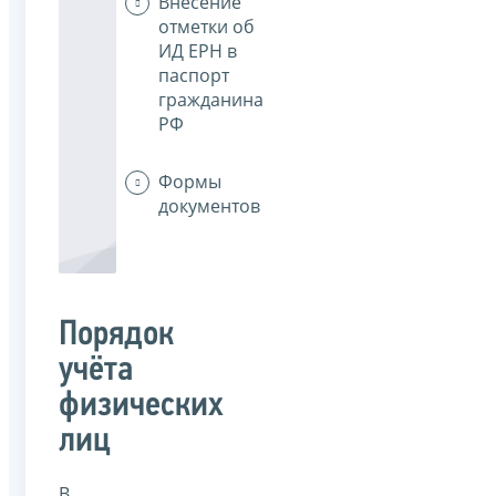
Внесение
отметки об
ИД ЕРН в
паспорт
гражданина
РФ
Формы
документов
Порядок
учёта
физических
лиц
В