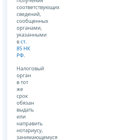
получения
соответствующих
сведений,
сообщенных
органами,
указанными
в
ст.
85 НК
РФ
.
Налоговый
орган
в тот
же
срок
обязан
выдать
или
направить
нотариусу,
занимающемуся