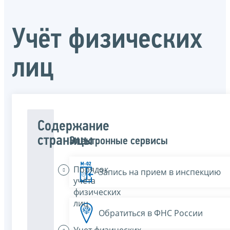
Учёт физических
лиц
Содержание
страницы
Электронные сервисы
Порядок
Запись на прием в инспекцию
учёта
физических
лиц
Обратиться в ФНС России
Учет физических