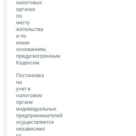
налоговых
органах
по
месту
жительства
и по
иным
основаниям,
предусмотренным
Кодексом.
Постановка
на
учет в
налоговом
органе
индивидуальных
предпринимателей
осуществляется
независимо
от