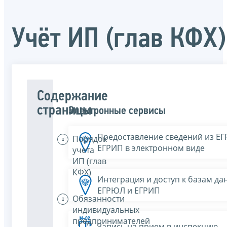
Учёт ИП (глав КФХ)
Содержание
страницы
Электронные сервисы
Предоставление сведений из Е
Порядок
ЕГРИП в электронном виде
учета
ИП (глав
КФХ)
Интеграция и доступ к базам да
ЕГРЮЛ и ЕГРИП
Обязанности
индивидуальных
предпринимателей
Запись на прием в инспекцию