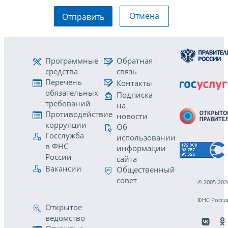
Отмена
Отправить
Программные
Обратная
средства
связь
Перечень
Контакты
обязательных
Подписка
требований
на
Противодействие
новости
коррупции
Об
Госслужба
использовании
в ФНС
информации
России
сайта
Вакансии
Общественный
совет
© 2005-202
ФНС Росси
Открытое
ведомство