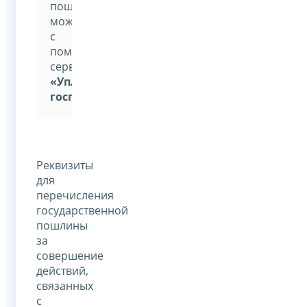
пошлину
можно
с
помощью
сервиса
«Уплата
госпошлины»
Реквизиты
для
перечисления
государственной
пошлины
за
совершение
действий,
связанных
с