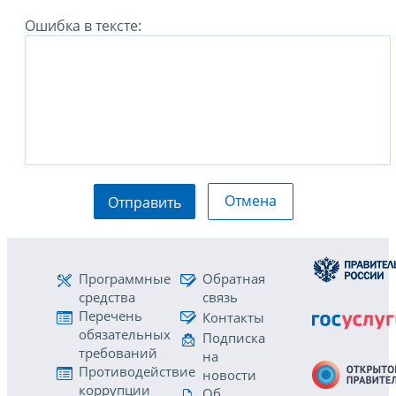
Ошибка в тексте:
Отмена
Отправить
Программные
Обратная
средства
связь
Перечень
Контакты
обязательных
Подписка
требований
на
Противодействие
новости
коррупции
Об