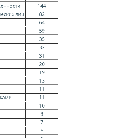
женности
144
ческих лиц
82
64
59
35
32
31
20
19
13
11
иками
11
10
8
7
6