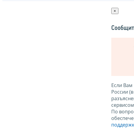
×
Сообщит
Если Вам
России (
разъясне
сервисо
По вопро
обеспече
поддержк