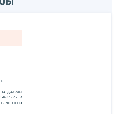
жбы
н.
 на доходы
дических и
 налоговых