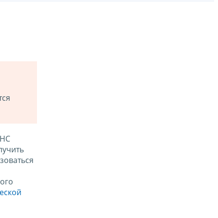
тся
ФНС
лучить
зоваться
ого
ческой