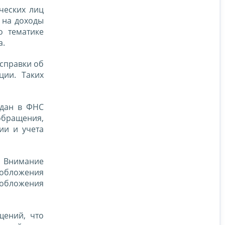
ческих лиц
 на доходы
о тематике
а.
 справки об
ции. Таких
ждан в ФНС
бращения,
ии и учета
. Внимание
обложения
ообложения
щений, что