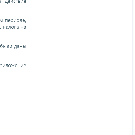
 действие
м периоде,
, налога на
 были даны
риложение