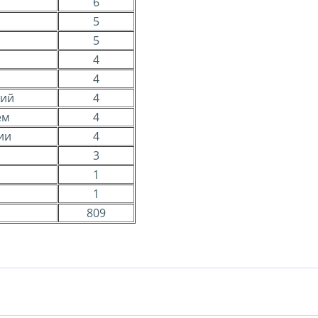
6
5
5
4
4
тий
4
ем
4
ии
4
3
1
1
809