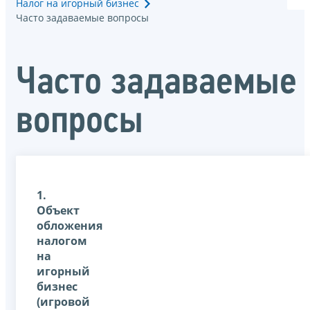
Налог на игорный бизнес
Часто задаваемые вопросы
Часто задаваемые
вопросы
1.
Объект
обложения
налогом
на
игорный
бизнес
(игровой