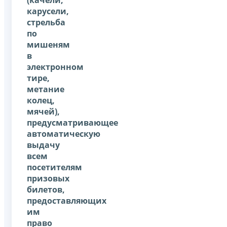
(качели,
карусели,
стрельба
по
мишеням
в
электронном
тире,
метание
колец,
мячей),
предусматривающее
автоматическую
выдачу
всем
посетителям
призовых
билетов,
предоставляющих
им
право