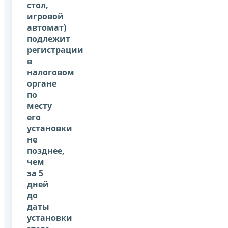
стол,
игровой
автомат)
подлежит
регистрации
в
налоговом
органе
по
месту
его
установки
не
позднее,
чем
за 5
дней
до
даты
установки