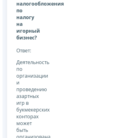
налогообложения
по
налогу
на
игорный
бизнес?
Ответ:
Деятельность
по
организации
и
проведению
азартных
игр в
букмекерских
конторах
может
быть
организована