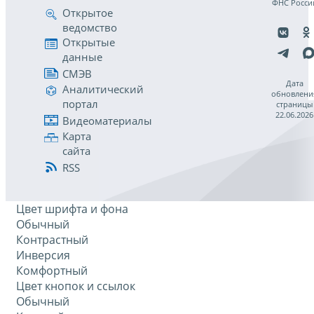
ФНС Росси
Открытое
ведомство
Открытые
данные
СМЭВ
Дата
Аналитический
обновлени
портал
страницы
22.06.2026
Видеоматериалы
Карта
сайта
RSS
Цвет шрифта и фона
Обычный
Контрастный
Инверсия
Комфортный
Цвет кнопок и ссылок
Обычный