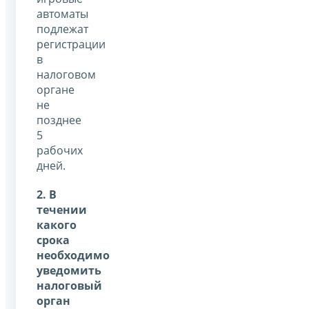
автоматы
подлежат
регистрации
в
налоговом
органе
не
позднее
5
рабочих
дней.
2. В
течении
какого
срока
необходимо
уведомить
налоговый
орган