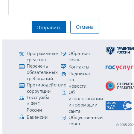
Отмена
Отправить
Программные
Обратная
средства
связь
Перечень
Контакты
обязательных
Подписка
требований
на
Противодействие
новости
коррупции
Об
Госслужба
использовании
в ФНС
информации
России
сайта
Вакансии
Общественный
совет
© 2005-202