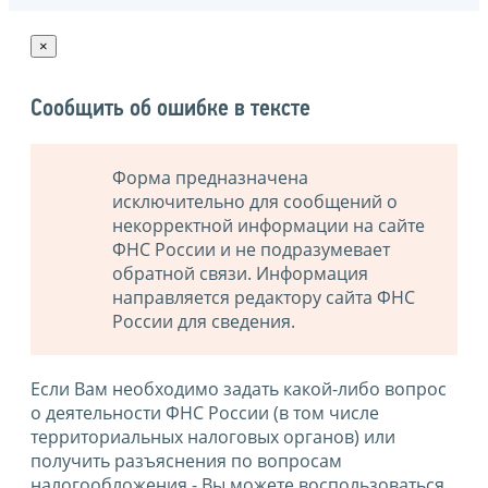
×
Сообщить об ошибке в тексте
Форма предназначена
исключительно для сообщений о
некорректной информации на сайте
ФНС России и не подразумевает
обратной связи. Информация
направляется редактору сайта ФНС
России для сведения.
Если Вам необходимо задать какой-либо вопрос
о деятельности ФНС России (в том числе
территориальных налоговых органов) или
получить разъяснения по вопросам
налогообложения - Вы можете воспользоваться