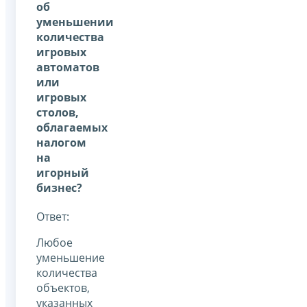
об
уменьшении
количества
игровых
автоматов
или
игровых
столов,
облагаемых
налогом
на
игорный
бизнес?
Ответ:
Любое
уменьшение
количества
объектов,
указанных