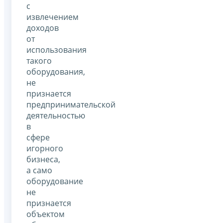
с
извлечением
доходов
от
использования
такого
оборудования,
не
признается
предпринимательской
деятельностью
в
сфере
игорного
бизнеса,
а само
оборудование
не
признается
объектом