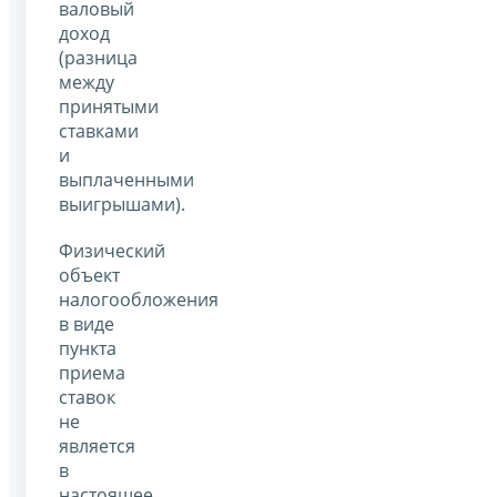
валовый
доход
(разница
между
принятыми
ставками
и
выплаченными
выигрышами).
Физический
объект
налогообложения
в виде
пункта
приема
ставок
не
является
в
настоящее