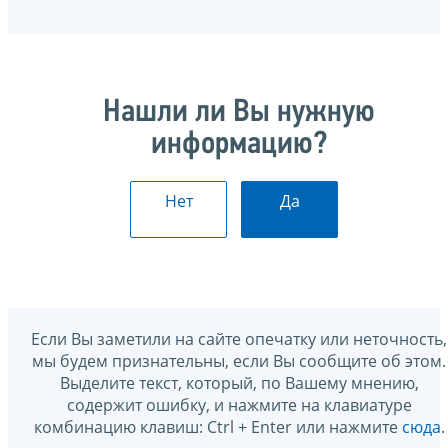
Нашли ли Вы нужную
информацию?
Нет
Да
Если Вы заметили на сайте опечатку или неточность,
мы будем признательны, если Вы сообщите об этом.
Выделите текст, который, по Вашему мнению,
содержит ошибку, и нажмите на клавиатуре
комбинацию клавиш: Ctrl + Enter или нажмите
сюда
.