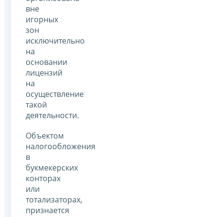
вне
игорных
зон
исключительно
на
основании
лицензий
на
осуществление
такой
деятельности.
Объектом
налогообложения
в
букмекерских
конторах
или
тотализаторах,
признается