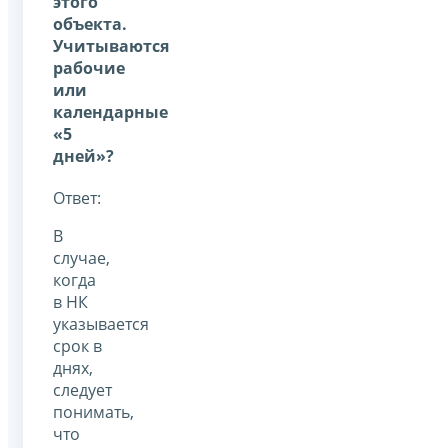
этого
объекта.
Учитываются
рабочие
или
календарные
«5
дней»?
Ответ:
В
случае,
когда
в НК
указывается
срок в
днях,
следует
понимать,
что