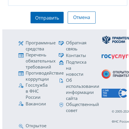
Отмена
Отправить
Программные
Обратная
средства
связь
Перечень
Контакты
обязательных
Подписка
требований
на
Противодействие
новости
коррупции
Об
Госслужба
использовании
в ФНС
информации
России
сайта
Вакансии
Общественный
совет
© 2005-202
ФНС Росси
Открытое