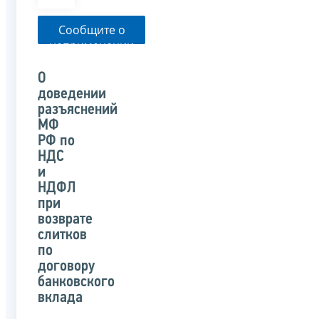
Сообщите о
неприменении
налоговым
органом
О
указанного
доведении
письма
разъяснений
МФ
РФ по
НДС
и
НДФЛ
при
возврате
слитков
по
договору
банковского
вклада