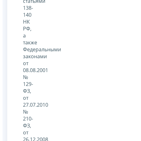
статьями
138-
140
НК
РФ,
а
также
Федеральными
законами
от
08.08.2001
№
129-
ФЗ,
от
27.07.2010
№
210-
ФЗ,
от
26.12.2008