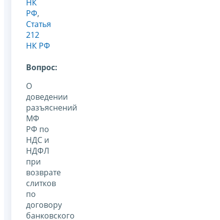
НК
РФ
,
Статья
212
НК РФ
Вопрос:
О
доведении
разъяснений
МФ
РФ по
НДС и
НДФЛ
при
возврате
слитков
по
договору
банковского