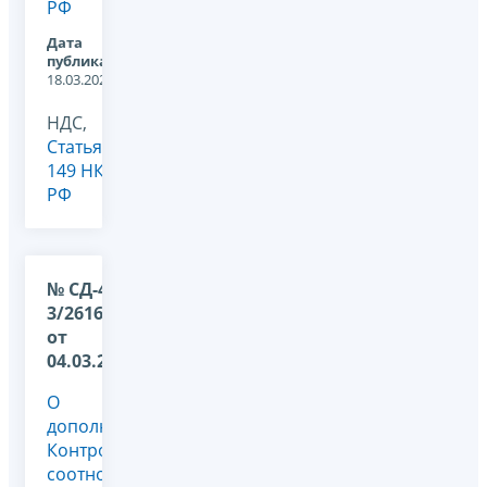
РФ
Дата
публикации:
18.03.2022
НДС,
Статья
149 НК
РФ
№ СД-4-
3/2616@
от
04.03.2022
О
дополнении
Контрольных
соотношений