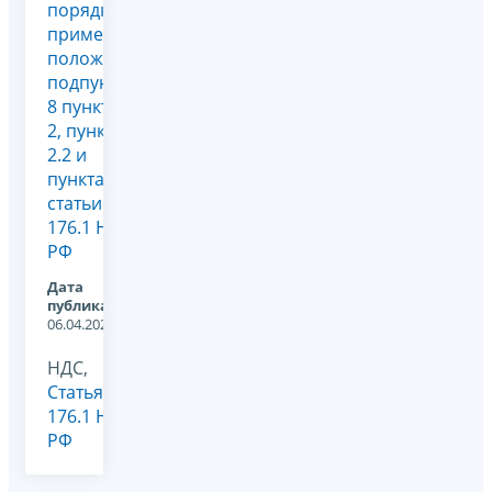
порядке
применения
положений
подпункта
8 пункта
2, пункта
2.2 и
пункта 8
статьи
176.1 НК
РФ
Дата
публикации:
06.04.2022
НДС,
Статья
176.1 НК
РФ