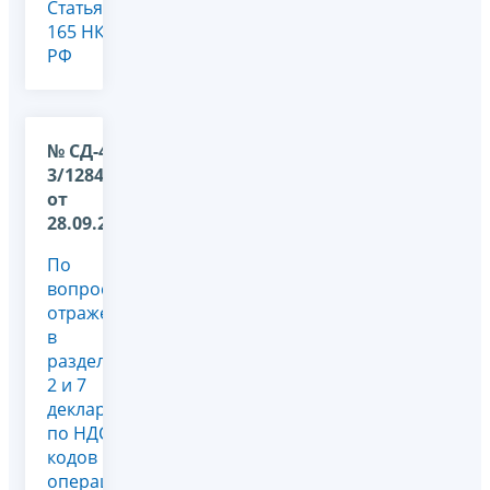
Статья
165 НК
РФ
№ СД-4-
3/12845@
от
28.09.2022
По
вопросу
отражения
в
разделах
2 и 7
декларации
по НДС
кодов
операций