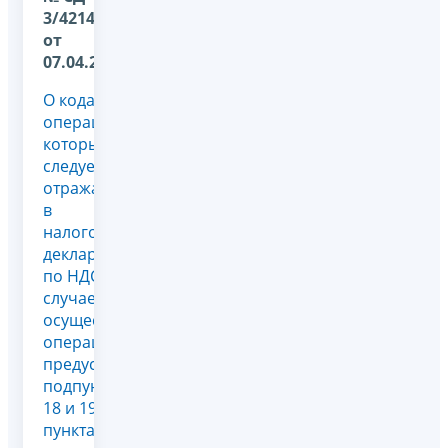
3/4214@
от
07.04.2022
О кодах
операций,
которые
следует
отражать
в
налоговых
декларациях
по НДС в
случае
осуществления
операций,
предусмотренных
подпунктами
18 и 19
пункта 1