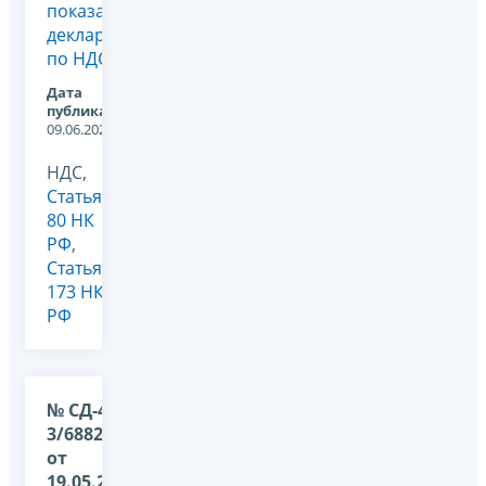
показателей
декларации
по НДС
Дата
публикации:
09.06.2022
НДС,
Статья
80 НК
РФ
,
Статья
173 НК
РФ
№ СД-4-
3/6882@
от
19.05.2021