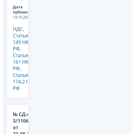
Дата
публикации:
14.10.2022
НДС,
Статья
149 НК
РФ
,
Статья
161 НК
РФ
,
Статья
174.2 НК
РФ
№ СД-4-
3/11068@
от