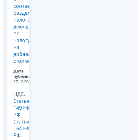
соответствующих
разделах
налоговой
декларации
по
налогу
на
добавленную
стоимость,...
Дата
публикации:
27.12.2022
НДС,
Статья
149 НК
РФ
,
Статья
164 НК
РФ
,