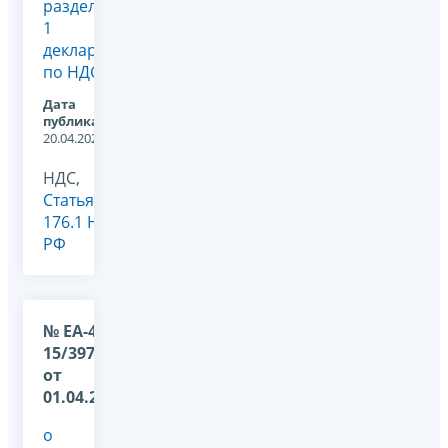
раздела
1
декларации
по НДС
Дата
публикации:
20.04.2022
НДС,
Статья
176.1 НК
РФ
№ ЕА-4-
15/3971@
от
01.04.2022
о