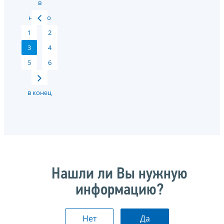
в
начало
1
2
3
4
5
6
в конец
Нашли ли Вы нужную
информацию?
Нет
Да