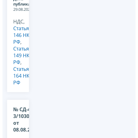
публикации:
29.08.2022
НДС,
Статья
146 НК
РФ
,
Статья
149 НК
РФ
,
Статья
164 НК
РФ
№ СД-4-
3/10308@
от
08.08.2022