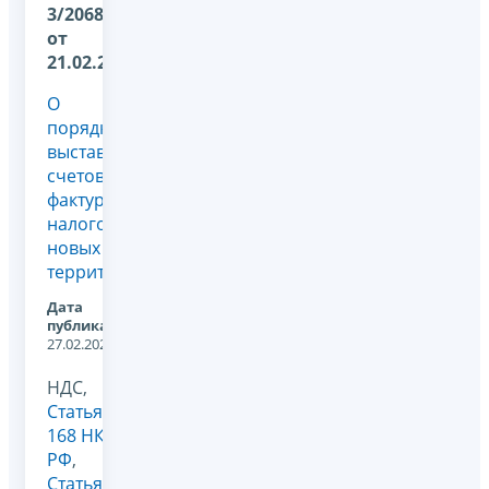
3/2068@
от
21.02.2023
О
порядке
выставления
счетов-
фактур
налогоплательщиками
новых
территорий
Дата
публикации:
27.02.2023
НДС,
Статья
168 НК
РФ
,
Статья