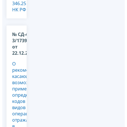
346.25
НК РФ
№ СД-4-
3/17394@
от
22.12.2022
О
рекомендациях,
касающихся
возможности
применения
определенных
кодов
видов
операций,
отражаемых
в