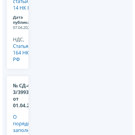
статьи
14 НК РФ
Дата
публикации:
07.04.2022
НДС,
Статья
164 НК
РФ
№ СД-4-
3/3993@
от
01.04.2022
О
порядке
заполнения