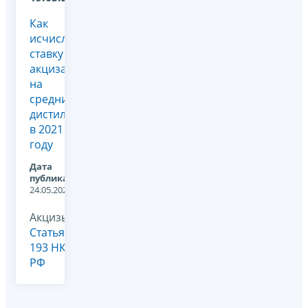
Как
исчислять
ставку
акциза
на
средние
дистилляты
в 2021
году
Дата
публикации:
24.05.2021
Акцизы,
Статья
193 НК
РФ