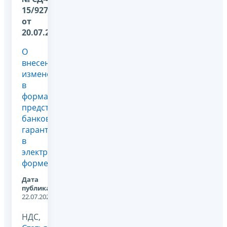
15/9273@
от
20.07.2022
О
внесении
изменений
в
формат
представления
банковской
гарантии
в
электронной
форме
Дата
публикации:
22.07.2022
НДС,