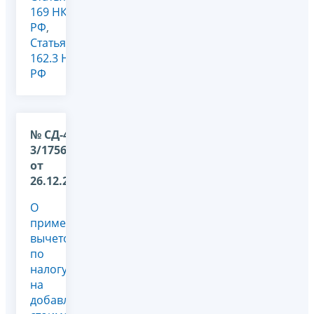
169 НК
РФ
,
Статья
162.3 НК
РФ
№ СД-4-
3/17565@
от
26.12.2022
О
применении
вычетов
по
налогу
на
добавленную