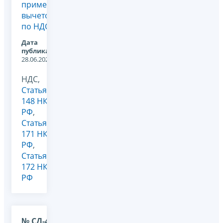
применении
вычетов
по НДС
Дата
публикации:
28.06.2022
НДС,
Статья
148 НК
РФ
,
Статья
171 НК
РФ
,
Статья
172 НК
РФ
№ СД-4-