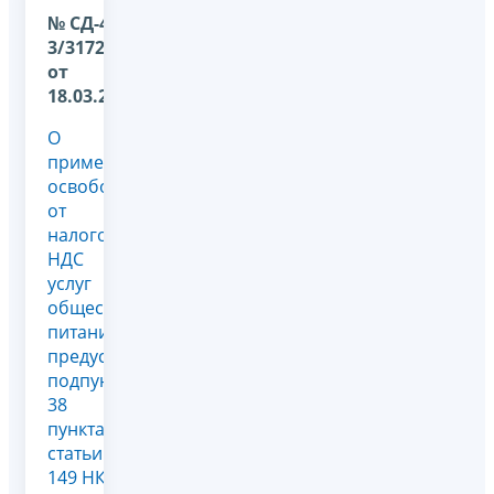
№ СД-4-
3/3172@
от
18.03.2022
О
применении
освобождения
от
налогообложения
НДС
услуг
общественного
питания,
предусмотренного
подпунктом
38
пункта 3
статьи
149 НК