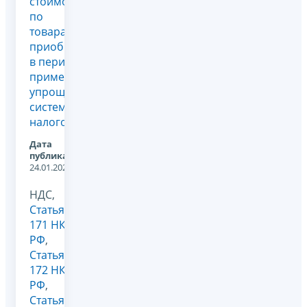
стоимость
по
товарам,
приобретенным
в период
применения
упрощенной
системы
налогообложения
Дата
публикации:
24.01.2023
НДС,
Статья
171 НК
РФ
,
Статья
172 НК
РФ
,
Статья