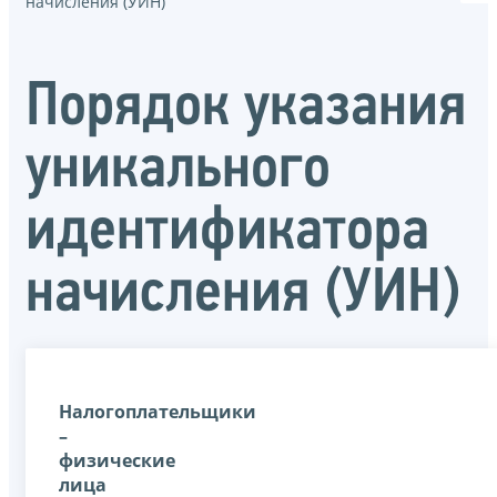
начисления (УИН)
Порядок указания
уникального
идентификатора
начисления (УИН)
Налогоплательщики
–
физические
лица