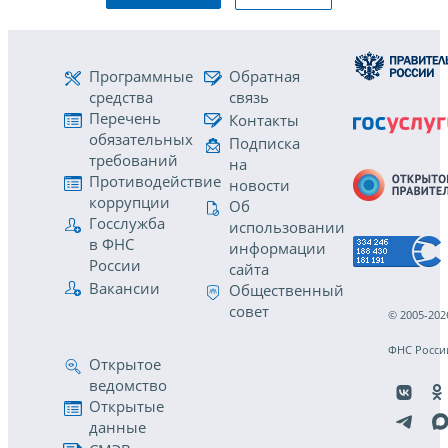
Программные
Обратная
средства
связь
Перечень
Контакты
обязательных
Подписка
требований
на
Противодействие
новости
коррупции
Об
Госслужба
использовании
в ФНС
информации
России
сайта
Вакансии
Общественный
совет
© 2005-202
ФНС Росси
Открытое
ведомство
Открытые
данные