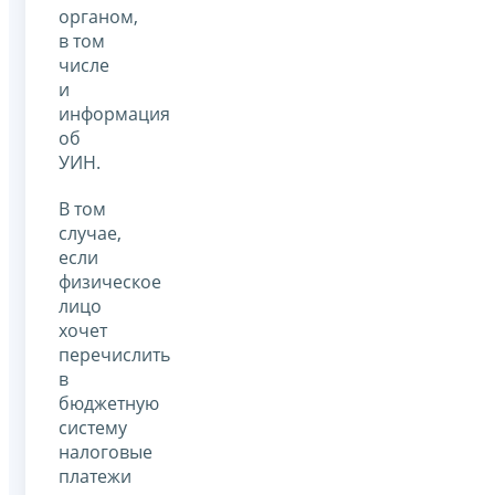
органом,
в том
числе
и
информация
об
УИН.
В том
случае,
если
физическое
лицо
хочет
перечислить
в
бюджетную
систему
налоговые
платежи