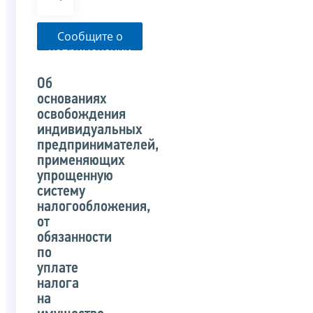
Сообщите о
неприменении
налоговым
органом
Об
указанного
основаниях
письма
освобождения
индивидуальных
предпринимателей,
применяющих
упрощенную
систему
налогообложения,
от
обязанности
по
уплате
налога
на