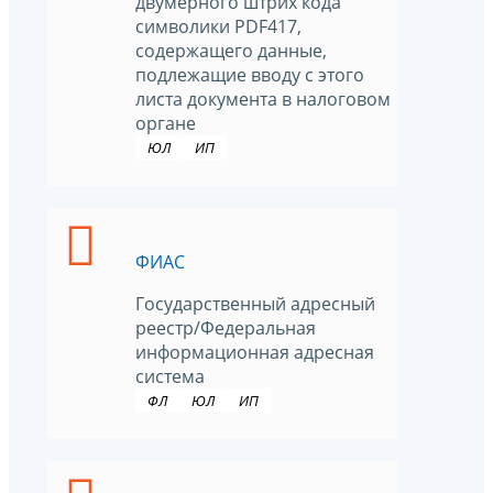
двумерного штрих кода
символики PDF417,
содержащего данные,
подлежащие вводу с этого
листа документа в налоговом
органе
ЮЛ
ИП
ФИАС
Государственный адресный
реестр/Федеральная
информационная адресная
система
ФЛ
ЮЛ
ИП