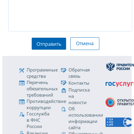
Отмена
Отправить
Программные
Обратная
средства
связь
Перечень
Контакты
обязательных
Подписка
требований
на
Противодействие
новости
коррупции
Об
Госслужба
использовании
в ФНС
информации
России
сайта
Вакансии
Общественный