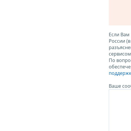
Если Вам
России (
разъясне
сервисо
По вопро
обеспече
поддержк
Ваше соо