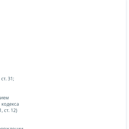
т. 31;
,
тием
 кодекса
 ст. 12)
верждении